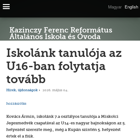
Magyar
English
Kazinczy Ferenc Református
Általános Iskola és Óvoda
Iskolánk tanulója az
U16-ban folytatja
tovább
Hírek, újdonságok
2026. május 04.
hozzászólás
Kovács Ármin, iskolánk 7.a osztályos tanulója a Miskolci
Jegesmedvék csapatával az U14-es nagyar bajnokságon az 5.
helyezést szerezte meg., még a Kupán szintén 5. helyezést
értek el a fiúk.