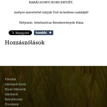
KARÁCSONYI KONCERTJÉT,
melyre szeretettel várjuk Önt és kedves családját!
Helyszín: felsőzsolcai Rendezvények Háza
Hozzászólások
Főoldal
Iskolánk hírei
Nyári táborok
Iskolánk
Beiratkozás
Óvodánk